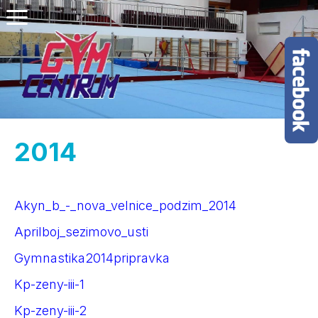
2014
Akyn_b_-_nova_velnice_podzim_2014
Aprilboj_sezimovo_usti
Gymnastika2014pripravka
Kp-zeny-iii-1
Kp-zeny-iii-2